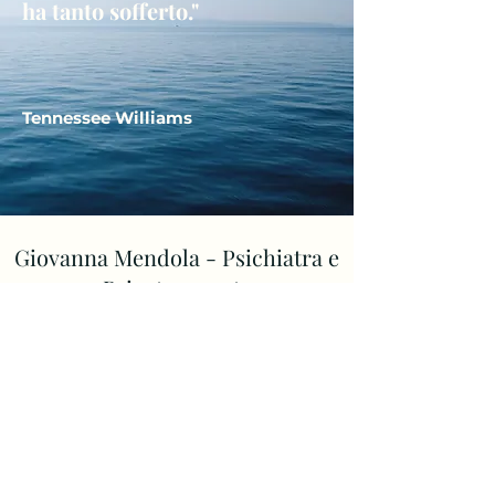
ha tanto sofferto."
Tennessee Williams
Giovanna Mendola - Psichiatra e
Psicoterapeuta
giovanna.mendola77@gmail.com
Via Mariano Stabile
241 - 90141
Palermo
Amb. Polispecialistico "Elisir", Sciacca Via
Segni, N°5